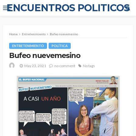
ENCUENTROS POLITICOS
Home
Entretenimiento
Bufeo nuevemesino
ENTRETENIMIENTO
POLÍTICA
Bufeo nuevemesino
May 23, 2021
no comment
No tags