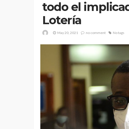
todo el implica
Lotería
May 20, 2021
no comment
No tags