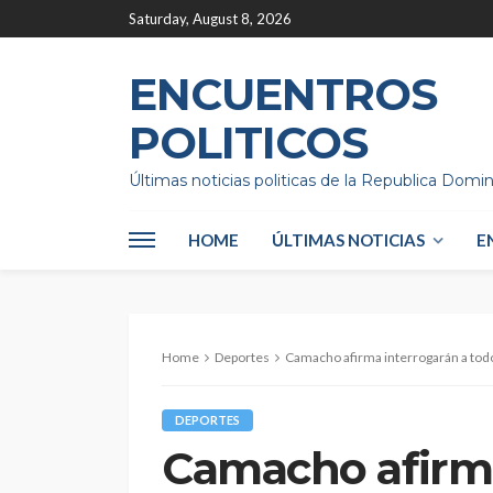
Saturday, August 8, 2026
ENCUENTROS
POLITICOS
Últimas noticias politicas de la Republica Domi
HOME
ÚLTIMAS NOTICIAS
E
Home
Deportes
Camacho afirma interrogarán a todo 
DEPORTES
Camacho afirma