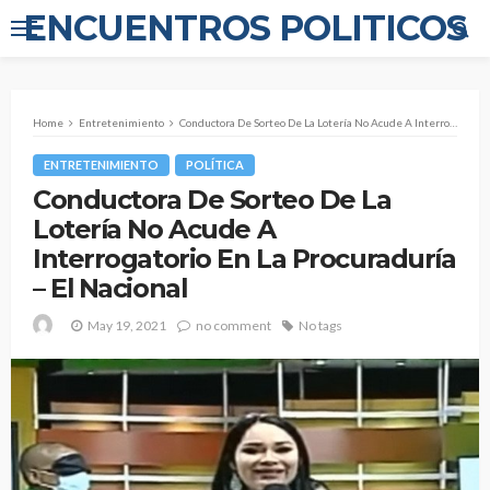
ENCUENTROS POLITICOS
Home
Entretenimiento
Conductora De Sorteo De La Lotería No Acude A Interrogatorio En La Procuraduría – El Nacional
ENTRETENIMIENTO
POLÍTICA
Conductora De Sorteo De La
Lotería No Acude A
Interrogatorio En La Procuraduría
– El Nacional
May 19, 2021
no comment
No tags