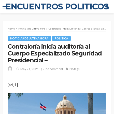
ENCUENTROS POLITICOS
Home
Noticias de última hora
Contraloría inicia auditoría al Cuerpo Especializado Seguridad Presidencial –
NOTICIAS DE ÚLTIMA HORA
POLÍTICA
Contraloría inicia auditoría al
Cuerpo Especializado Seguridad
Presidencial –
May 21, 2021
no comment
No tags
[ad_1]