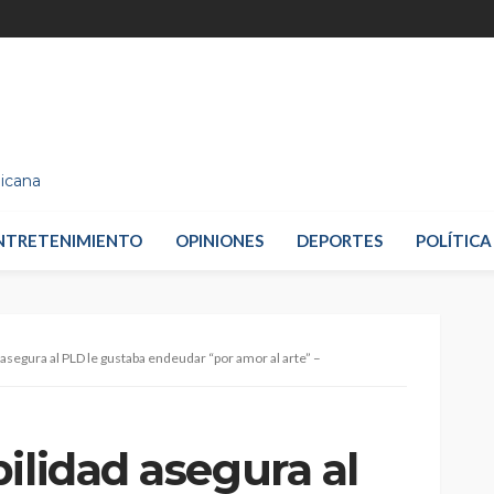
nicana
NTRETENIMIENTO
OPINIONES
DEPORTES
POLÍTICA
 asegura al PLD le gustaba endeudar “por amor al arte” –
ilidad asegura al