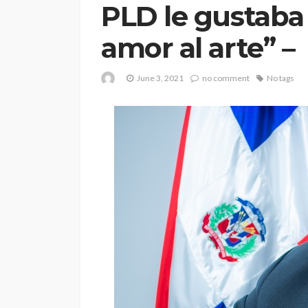
PLD le gustaba
amor al arte” –
June 3, 2021
no comment
No tags