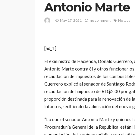
Antonio Marte
May 17, 2021
no comment
No tags
[ad_1]
El exministro de Hacienda, Donald Guerrero, d
Antonio Marte contra él y otros funcionarios
recaudación de impuestos de los combustibles
Guerrero explicó al senador de Santiago Rodr
recaudación del impuesto de RD$2.00 por gal
proporción destinada para la renovación de l
intactos, recibiendo la admiración del nuevo g
“Lo que el senador Antonio Marte y quienes l
Procuraduría General de la República, están 
manipulación de la opinión pública con el vil f