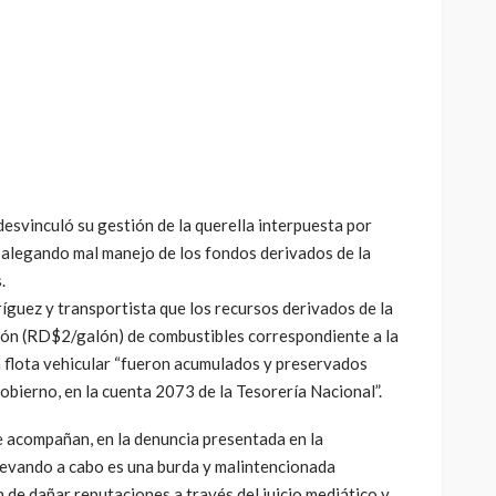
esvinculó su gestión de la querella interpuesta por
 alegando mal manejo de los fondos derivados de la
.
íguez y transportista que los recursos derivados de la
ón (RD$2/galón) de combustibles correspondiente a la
a flota vehicular “fueron acumulados y preservados
obierno, en la cuenta 2073 de la Tesorería Nacional”.
e acompañan, en la denuncia presentada en la
llevando a cabo es una burda y malintencionada
in de dañar reputaciones a través del juicio mediático y