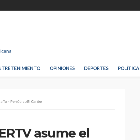
nicana
NTRETENIMIENTO
OPINIONES
DEPORTES
POLÍTICA
fío – Periódico El Caribe
CERTV asume el