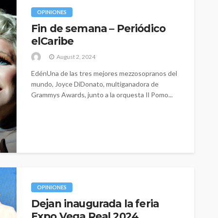
OPINIONES
Fin de semana – Periódico
elCaribe
August 2, 2024
EdénUna de las tres mejores mezzosopranos del
mundo, Joyce DiDonato, multiganadora de
Grammys Awards, junto a la orquesta Il Pomo...
OPINIONES
Dejan inaugurada la feria
Expo Vega Real 2024