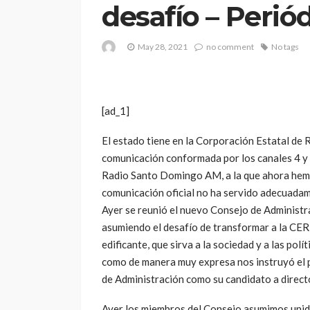
desafío – Periód
May 28, 2021
no comment
No tags
[ad_1]
El estado tiene en la Corporación Estatal de
comunicación conformada por los canales 4 y
Radio Santo Domingo AM, a la que ahora hemos
comunicación oficial no ha servido adecuadam
Ayer se reunió el nuevo Consejo de Administra
asumiendo el desafío de transformar a la CER
edificante, que sirva a la sociedad y a las polí
como de manera muy expresa nos instruyó el p
de Administración como su candidato a direct
Ayer los miembros del Consejo asumimos unido