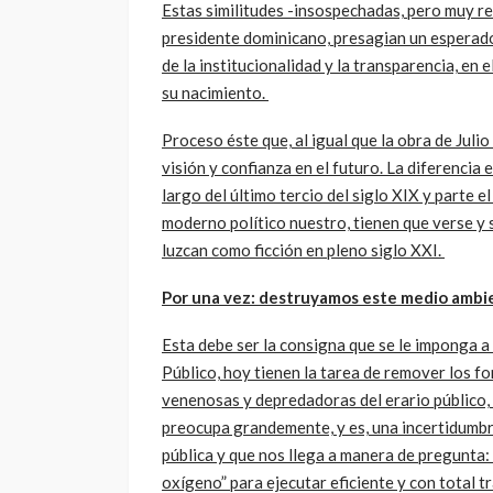
Estas similitudes -insospechadas, pero muy rea
presidente dominicano, presagian un esperado
de la institucionalidad y la transparencia, en e
su nacimiento.
Proceso éste que, al igual que la obra de Juli
visión y confianza en el futuro. La diferencia e
largo del último tercio del siglo XIX y parte el
moderno político nuestro, tienen que verse y 
luzcan como ficción en pleno siglo XXI.
Por una vez: destruyamos este medio ambie
Esta debe ser la consigna que se le imponga a
Público, hoy tienen la tarea de remover los fo
venenosas y depredadoras del erario público, q
preocupa grandemente, y es, una incertidumbr
pública y que nos llega a manera de pregunta:
oxígeno” para ejecutar eficiente y con total t