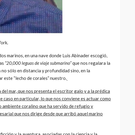
ork.
ndos marinos, en una nave donde Luis Abinader escogió,
las
“20,000 leguas de viaje submarino”
que nos regalara la
 no sólo en distancia y profundidad sino, en la
r este “lecho de corales” nuestro.
el mar, que nos presenta el escritor galo y a la prédica
e caso en particular, lo que nos conviene es actuar como
o ambiente coralino que ha servido de refugio y
resarial que nos dirige desde que arribó aquel marino
icción y la aventura, asociadas con la ciencia y la