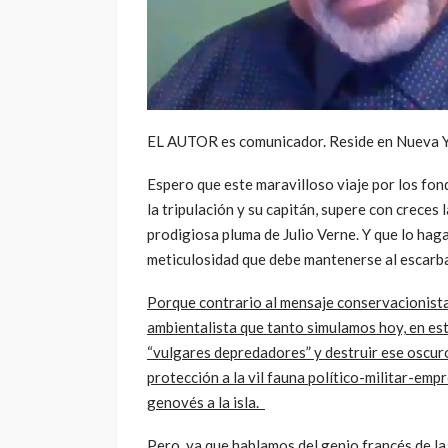
EL AUTOR es comunicador. Reside en Nueva Y
Espero que este maravilloso viaje por los fo
la tripulación y su capitán, supere con creces 
prodigiosa pluma de Julio Verne. Y que lo haga
meticulosidad que debe mantenerse al escarba
Porque contrario al mensaje conservacionista d
ambientalista que tanto simulamos hoy, en est
“vulgares depredadores” y destruir ese oscur
protección a la vil fauna político-militar-emp
genovés a la isla.
Pero, ya que hablamos del genio francés de la f