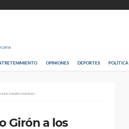
nicana
NTRETENIMIENTO
OPINIONES
DEPORTES
POLÍTICA
ón a los corales marinos –
io Girón a los