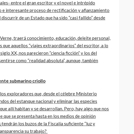
les- entre el gran escritor y el novel e intrépido
 e interesante proceso de rectificación y afianzamiento
l discurrir de un Estado que ha sido “casi fallido” desde
o Verne, traerá conocimiento, educación, deleite personal,
s que aquellos “viajes extraordinarios” del escritor, a lo
 siglo XX, nos parecieron “ciencia ficción” y los del
sentirse como “realidad absoluta”, aunque, también
nte submarino criollo
 los exploradores que, desde el célebre Ministerio
ndos del estanque nacional y eliminar las especies
ue allí habitan y se desarrollan. Pero, hay algo que nos
e que se presenta hasta en los medios de opinión
¿tendrán los buzos de la Fiscalía suficiente “luz y
ransparencia su trabajo?