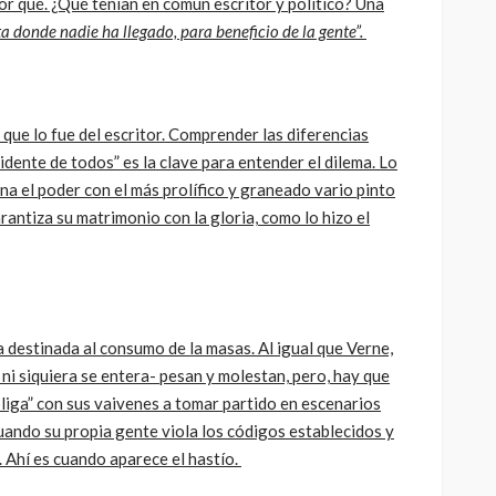
 por qué. ¿Qué tenían en común escritor y político? Una
ta donde nadie ha llegado, para beneficio de la gente”.
l que lo fue del escritor. Comprender las diferencias
sidente de todos” es la clave para entender el dilema. Lo
na el poder con el más prolífico y graneado vario pinto
garantiza su matrimonio con la gloria, como lo hizo el
 destinada al consumo de la masas. Al igual que Verne,
ni siquiera se entera- pesan y molestan, pero, hay que
bliga” con sus vaivenes a tomar partido en escenarios
uando su propia gente viola los códigos establecidos y
 Ahí es cuando aparece el hastío.