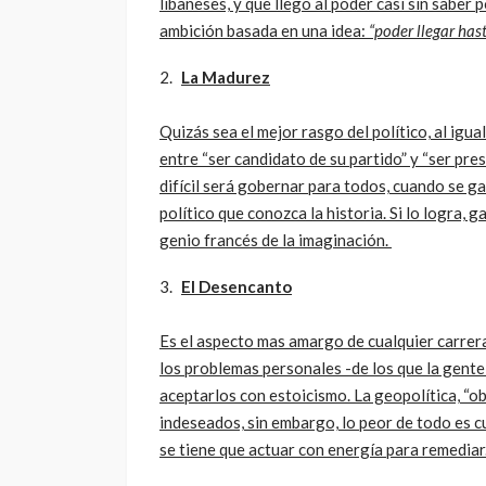
libaneses, y que llegó al poder casi sin saber
ambición basada en una idea:
“poder llegar has
La Madurez
Quizás sea el mejor rasgo del político, al igua
entre “ser candidato de su partido” y “ser pre
difícil será gobernar para todos, cuando se ga
político que conozca la historia. Si lo logra, 
genio francés de la imaginación.
El Desencanto
Es el aspecto mas amargo de cualquier carrera
los problemas personales -de los que la gente 
aceptarlos con estoicismo. La geopolítica, “o
indeseados, sin embargo, lo peor de todo es c
se tiene que actuar con energía para remediar.