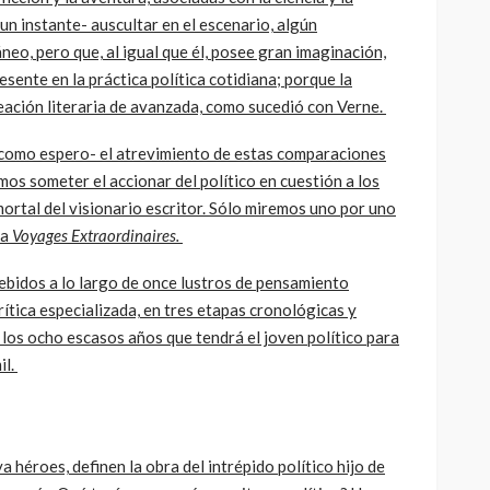
n instante- auscultar en el escenario, algún
o, pero que, al igual que él, posee gran imaginación,
sente en la práctica política cotidiana; porque la
reación literaria de avanzada, como sucedió con Verne.
como espero- el atrevimiento de estas comparaciones
mos someter el accionar del político en cuestión a los
ortal del visionario escritor. Sólo miremos uno por uno
ta
Voyages Extraordinaires.
bidos a lo largo de once lustros de pensamiento
crítica especializada, en tres etapas cronológicas y
los ocho escasos años que tendrá el joven político para
il.
 héroes, definen la obra del intrépido político hijo de