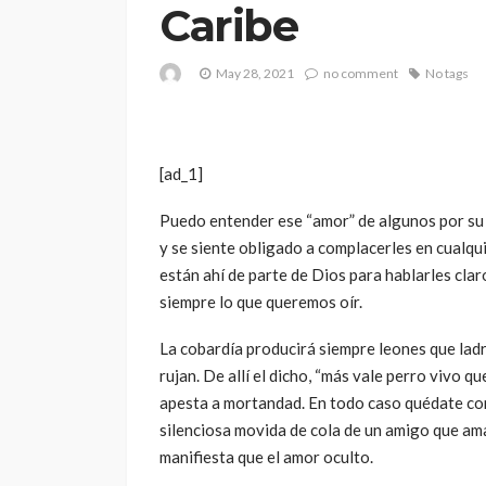
Caribe
May 28, 2021
no comment
No tags
[ad_1]
Puedo entender ese “amor” de algunos por su 
y se siente obligado a complacerles en cualqu
están ahí de parte de Dios para hablarles clar
siempre lo que queremos oír.
La cobardía producirá siempre leones que ladr
rujan. De allí el dicho, “más vale perro vivo q
apesta a mortandad. En todo caso quédate con
silenciosa movida de cola de un amigo que am
manifiesta que el amor oculto.