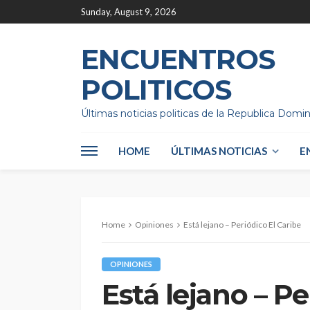
Sunday, August 9, 2026
ENCUENTROS
POLITICOS
Últimas noticias politicas de la Republica Domi
HOME
ÚLTIMAS NOTICIAS
E
Home
Opiniones
Está lejano – Periódico El Caribe
OPINIONES
Está lejano – Pe