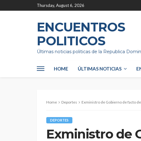
Thursday, August 6, 2026
ENCUENTROS
POLITICOS
Últimas noticias politicas de la Republica Domi
HOME
ÚLTIMAS NOTICIAS
E
Home
Deportes
Exministro de Gobierno de facto de B
DEPORTES
Exministro de 