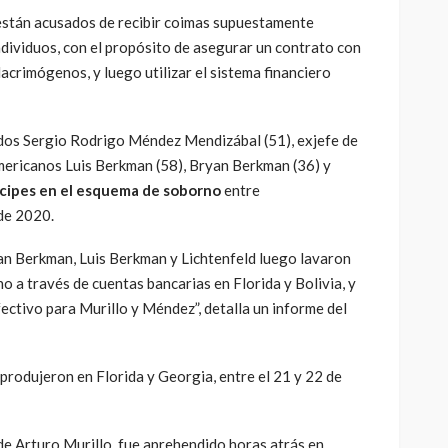
están acusados ​​de recibir coimas supuestamente
ividuos, con el propósito de asegurar un contrato con
acrimógenos, y luego utilizar el sistema financiero
idos Sergio Rodrigo Méndez Mendizábal (51), exjefe de
mericanos Luis Berkman (58), Bryan Berkman (36) y
cipes en el esquema de soborno
entre
de 2020.
n Berkman, Luis Berkman y Lichtenfeld luego lavaron
o a través de cuentas bancarias en Florida y Bolivia, y
ctivo para Murillo y Méndez”, detalla un informe del
produjeron en Florida y Georgia, entre el 21 y 22 de
de Arturo Murillo, fue aprehendido horas atrás en