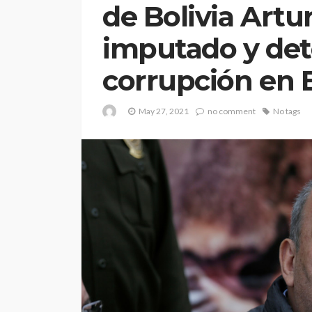
de Bolivia Artu
imputado y det
corrupción en 
May 27, 2021
no comment
No tags