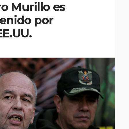
ro Murillo es
enido por
EE.UU.