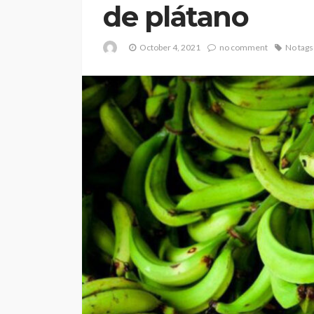
de plátano
October 4, 2021
no comment
No tags