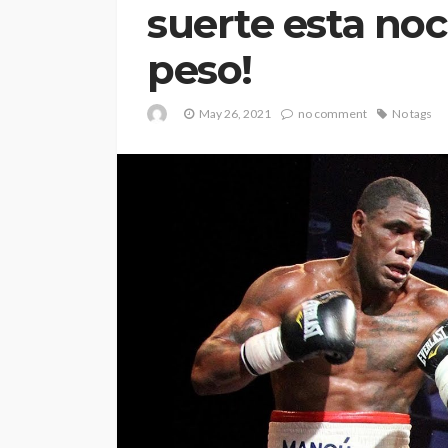
suerte esta no
peso!
May 26, 2021
no comment
No tags