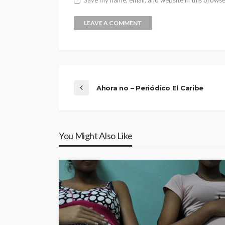
Save my name, email, and website in this browse
Ahora no – Periódico El Caribe
You Might Also Like