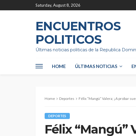
Saturday, August 8, 2026
ENCUENTROS
POLITICOS
Últimas noticias politicas de la Republica Domi
HOME
ÚLTIMAS NOTICIAS
E
Home
Deportes
Félix “Mangú” Valera; ¡A probar su
DEPORTES
Félix “Mangú” V