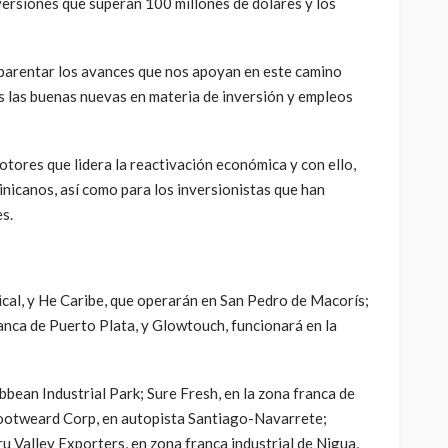
versiones que superan 100 millones de dólares y los
parentar los avances que nos apoyan en este camino
 las buenas nuevas en materia de inversión y empleos
otores que lidera la reactivación económica y con ello,
nicanos, así como para los inversionistas que han
s.
cal, y He Caribe, que operarán en San Pedro de Macorís;
ranca de Puerto Plata, y Glowtouch, funcionará en la
bbean Industrial Park; Sure Fresh, en la zona franca de
ootweard Corp, en autopista Santiago-Navarrete;
 Valley Exporters, en zona franca industrial de Nigua,