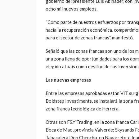
gobierno del presidente Luis Abinader, con in
ocho mil nuevos empleos.
“Como parte de nuestros esfuerzos por trans
hacia la recuperación económica, compartimos
para el sector de zonas francas”, manifestó.
Señaló que las zonas francas son uno de los m
una zona llena de oportunidades para los domi
elegido al país como destino de sus inversione
Las nuevas empresas
Entre las empresas aprobadas están VIT surgi
Boldstep Investiments, se instalará la zona f
zona franca tecnológica de Herrera.
Otras son F&Y Trading, en la zona franca Cari
Boca de Mao, provincia Valverde; Skysands F
Tabacalera Don Chencho, en Navarrete, e Inaru