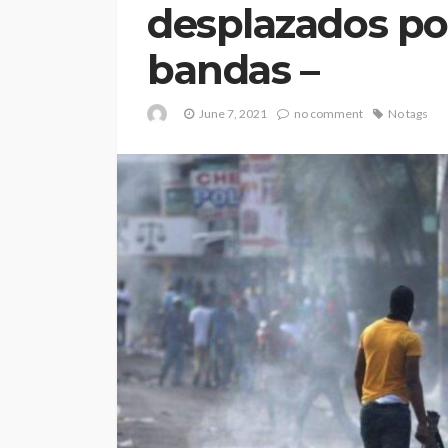
desplazados por
bandas –
June 7, 2021
no comment
No tags