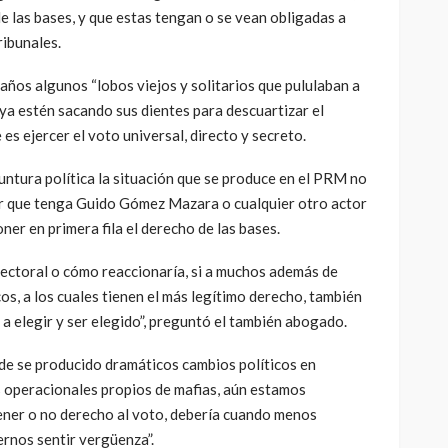
de las bases, y que estas tengan o se vean obligadas a
ribunales.
ños algunos “lobos viejos y solitarios que pululaban a
 ya estén sacando sus dientes para descuartizar el
s ejercer el voto universal, directo y secreto.
yuntura política la situación que se produce en el PRM no
rar que tenga Guido Gómez Mazara o cualquier otro actor
oner en primera fila el derecho de las bases.
lectoral o cómo reaccionaría, si a muchos además de
os, a los cuales tienen el más legítimo derecho, también
a elegir y ser elegido”, preguntó el también abogado.
nde se producido dramáticos cambios políticos en
 operacionales propios de mafias, aún estamos
tener o no derecho al voto, debería cuando menos
ernos sentir vergüenza”.