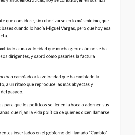
les y antidemocráticas, hoy se constituyen en sus más
e que considere, sin ruborizarse en lo más mínimo, que
as bases cuando lo hacía Miguel Vargas, pero que hoy esa
cta.
ambiado a una velocidad que mucha gente aún no se ha
sos dirigentes, y sabrá cómo pasarles la factura
no han cambiado a la velocidad que ha cambiado la
to, a un ritmo que reproduce las más abyectas y
 del pasado.
 para que los políticos se llenen la boca o adornen sus
nas, que rijan la vida política de quienes dicen llamarse
entes insertados en el gobierno del llamado “Cambio”,