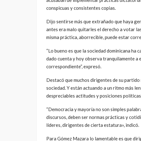
acusaban de implementar prácticas dictatoria
conspicuas y consistentes copias.
Dijo sentirse más que extrañado que haya gent
antes era malo quitarles el derecho a votar l
misma práctica, aborrecible, puede estar corre
“Lo bueno es que la sociedad dominicana ha c
dado cuenta y hoy observa tranquilamente a e
correspondiente”, expresó.
Destacó que muchos dirigentes de su partido 
sociedad. Y están actuando a un ritmo más len
despreciables actitudes y posiciones políticas
“Democracia y mayoría no son simples palabras
discursos, deben ser normas prácticas y cotidia
líderes, dirigentes de cierta estatura», indicó.
Para Gómez Mazara lo lamentable es que dirig