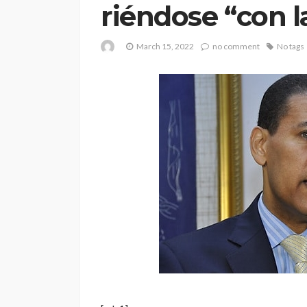
riéndose “con l
March 15, 2022
no comment
No tags