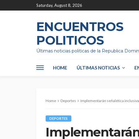
Saturday, August 8, 2026
ENCUENTROS
POLITICOS
Últimas noticias politicas de la Republica Domi
HOME
ÚLTIMAS NOTICIAS
E
Home
Deportes
Implementarán señalética inclusiva
DEPORTES
Implementarán 