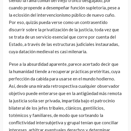
siendo la rama común del viejo tronco desgajado, por
cuando propende a desempeñar función supletoria, pese a
la eclosión del intervencionismo público de nuevo cuño.
Por eso, quizás pueda verse como un contrasentido
discurrir sobre la privatización de la justicia, toda vez que
se trata de un servicio esencial que corre por cuenta del
Estado, a través de las estructuras judiciales instauradas,
cuya datación medieval es casi milenaria.
Pese a la absurdidad aparente, parece acertado decir que
la humanidad tiende a recuperar prácticas pretéritas, cuya
perfección da cabida para usarse en el mundo hodierno.
Así, desde una mirada retrospectiva cualquier observador
objetivo puede enterarse que en la antigüedad más remota
la justicia solía ser privada, impartida bajo el patrocinio
bilateral de los jefes tribales, clánicos, gentilicios,
totémicos y familiares, de modo que sorteando la
conflictividad intersubjetiva y grupal tenían que conciliar
intereses, arbitrar eventuales derechos y determinar