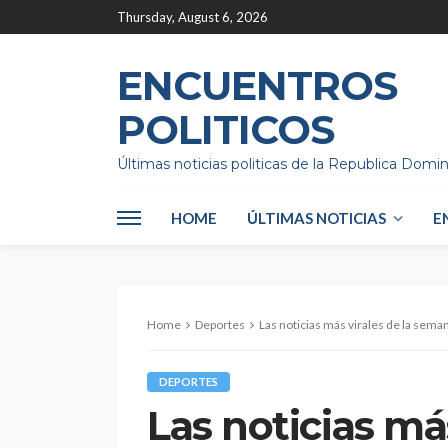
Thursday, August 6, 2026
ENCUENTROS
POLITICOS
Últimas noticias politicas de la Republica Domi
HOME
ÚLTIMAS NOTICIAS
E
Home
Deportes
Las noticias más virales de la sema
DEPORTES
Las noticias más