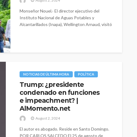
August 2, 2024
Monseñor Nouel.- El director ejecutivo del
Instituto Nacional de Aguas Potables y
Alcantarillados (Inapa), Wellington Arnaud, visitó
la provincia monseñor...
NOTICIAS DE ÚLTIMA HORA
POLÍTICA
Trump: ¿presidente
condenado en funciones
e impeachment? |
AlMomento.net
August 2, 2024
El autor es abogado. Reside en Santo Domingo.
POR CARLOS SALCEDO El 25 de agosto de