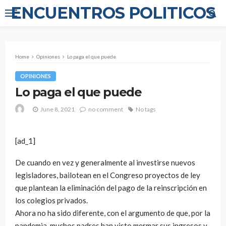
ENCUENTROS POLITICOS
Home
Opiniones
Lo paga el que puede
OPINIONES
Lo paga el que puede
June 8, 2021
no comment
No tags
[ad_1]
De cuando en vez y generalmente al investirse nuevos
legisladores, bailotean en el Congreso proyectos de ley
que plantean la eliminación del pago de la reinscripción en
los colegios privados.
Ahora no ha sido diferente, con el argumento de que, por la
pandemia, muchos padres han visto mermar sus ingresos y