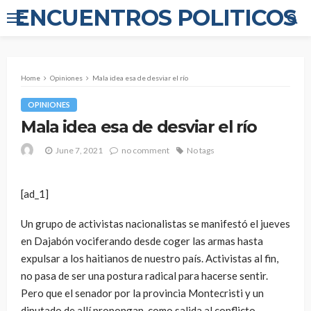
ENCUENTROS POLITICOS
Home
Opiniones
Mala idea esa de desviar el río
OPINIONES
Mala idea esa de desviar el río
June 7, 2021
no comment
No tags
[ad_1]
Un grupo de activistas nacionalistas se manifestó el jueves
en Dajabón vociferando desde coger las armas hasta
expulsar a los haitianos de nuestro país. Activistas al fin,
no pasa de ser una postura radical para hacerse sentir.
Pero que el senador por la provincia Montecristi y un
diputado de allí propongan, como salida al conflicto,