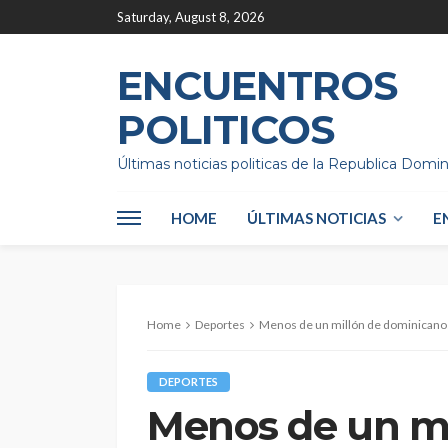
Saturday, August 8, 2026
ENCUENTROS
POLITICOS
Últimas noticias politicas de la Republica Domi
HOME
ÚLTIMAS NOTICIAS
E
Home
Deportes
Menos de un millón de dominicanos 
DEPORTES
Menos de un mi