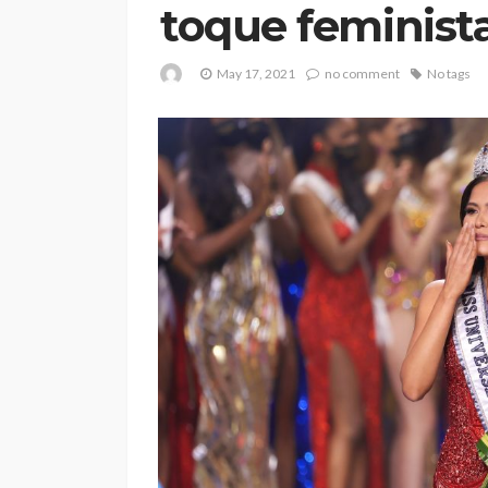
toque feminista
May 17, 2021
no comment
No tags