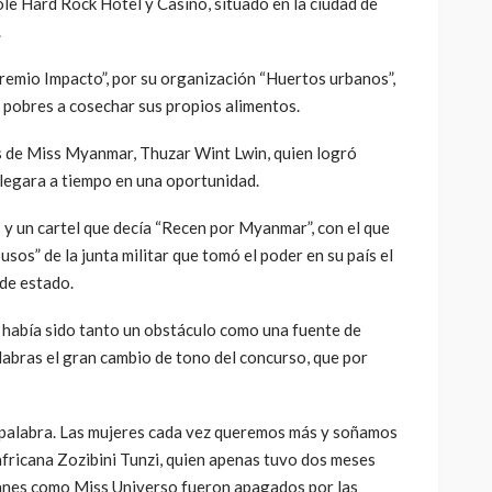
ole Hard Rock Hotel y Casino, situado en la ciudad de
.
remio Impacto”, por su organización “Huertos urbanos”,
 pobres a cosechar sus propios alimentos.
os de Miss Myanmar, Thuzar Wint Lwin, quien logró
llegara a tiempo en una oportunidad.
ís y un cartel que decía “Recen por Myanmar”, con el que
sos” de la junta militar que tomó el poder en su país el
 de estado.
 había sido tanto un obstáculo como una fuente de
alabras el gran cambio de tono del concurso, que por
 palabra. Las mujeres cada vez queremos más y soñamos
africana Zozibini Tunzi, quien apenas tuvo dos meses
planes como Miss Universo fueron apagados por las