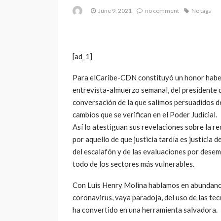
June 9, 2021
no comment
No tags
[ad_1]
Para elCaribe-CDN constituyó un honor haber 
entrevista-almuerzo semanal, del presidente d
conversación de la que salimos persuadidos de
cambios que se verifican en el Poder Judicial.
Así lo atestiguan sus revelaciones sobre la re
por aquello de que justicia tardía es justicia 
del escalafón y de las evaluaciones por desem
todo de los sectores más vulnerables.
Con Luis Henry Molina hablamos en abundancia
coronavirus, vaya paradoja, del uso de las tec
ha convertido en una herramienta salvadora.