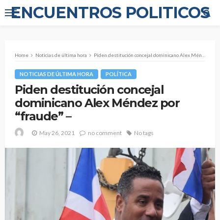
ENCUENTROS POLITICOS
Home
Noticias de última hora
Piden destitución concejal dominicano Alex Méndez por “fraude” –
NOTICIAS DE ÚLTIMA HORA
POLÍTICA
Piden destitución concejal
dominicano Alex Méndez por
“fraude” –
May 26, 2021
no comment
No tags