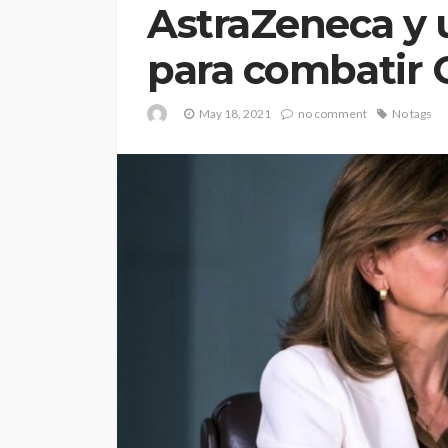
AstraZeneca y 
para combatir 
May 18, 2021
no comment
No tags