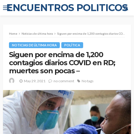
ENCUENTROS POLITICOS
Home
Noticias de última hora
Siguen por encima de 1,200 contagios diarios COVID en RD; muertes son pocas –
NOTICIAS DE ÚLTIMA HORA
POLÍTICA
Siguen por encima de 1,200
contagios diarios COVID en RD;
muertes son pocas –
May 29, 2021
no comment
No tags