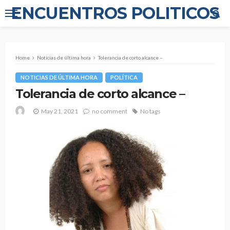
ENCUENTROS POLITICOS
Home
Noticias de última hora
Tolerancia de corto alcance –
NOTICIAS DE ÚLTIMA HORA
POLÍTICA
Tolerancia de corto alcance –
May 21, 2021
no comment
No tags