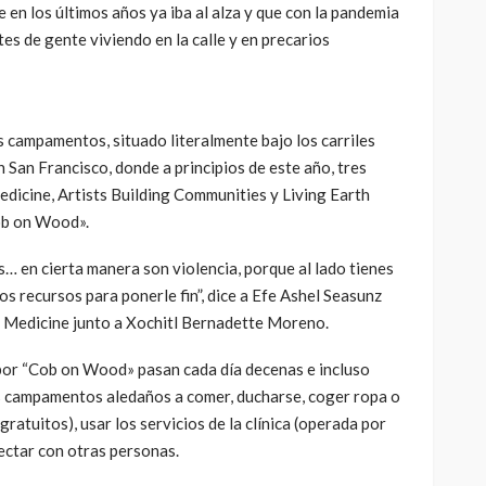
 en los últimos años ya iba al alza y que con la pandemia
es de gente viviendo en la calle y en precarios
 campamentos, situado literalmente bajo los carriles
 San Francisco, donde a principios de este año, tres
dicine, Artists Building Communities y Living Earth
ob on Wood».
s… en cierta manera son violencia, porque al lado tienes
 recursos para ponerle fin”, dice a Efe Ashel Seasunz
d Medicine junto a Xochitl Bernadette Moreno.
, por “Cob on Wood» pasan cada día decenas e incluso
s campamentos aledaños a comer, ducharse, coger ropa o
ratuitos), usar los servicios de la clínica (operada por
nectar con otras personas.