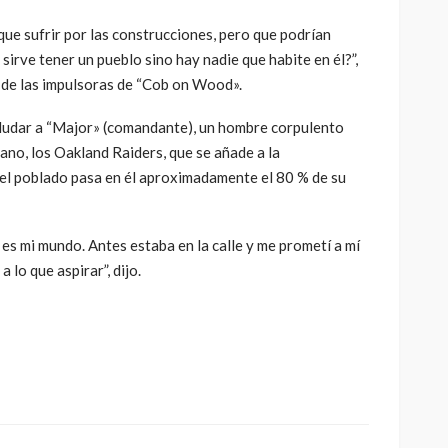
ue sufrir por las construcciones, pero que podrían
sirve tener un pueblo sino hay nadie que habite en él?”,
 de las impulsoras de “Cob on Wood».
ludar a “Major» (comandante), un hombre corpulento
ano, los Oakland Raiders, que se añade a la
 el poblado pasa en él aproximadamente el 80 % de su
es mi mundo. Antes estaba en la calle y me prometí a mí
 lo que aspirar”, dijo.