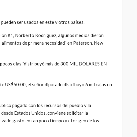
tienda de la ciudad, y en un evento público efectuado en
s con 20 dólares cada uno.
asignados en bono para la legisladora oficialista solo se
nstituyentes de New York.
ibuyó 10 televisores y 15 carteras, sin especificarse el
pueden ser usados en este y otros países.
ción #1, Norberto Rodríguez, algunos medios dieron
n) alimentos de primera necesidad” en Paterson, New
 pocos días “distribuyó más de 300 MIL DOLARES EN