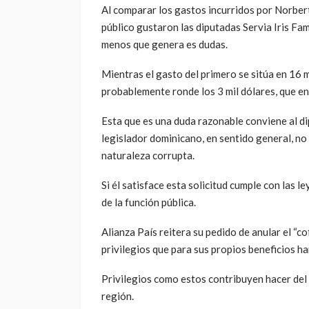
Asumiendo que el contenido de cada caja cuest
el tiempo que se llevó su operación clientelar.
En virtud de que el diputado es un empleado p
comunidad dominicana y que ejerce su función
presentación de las pruebas que avalen tan el
recursos utilizados.
Al comparar los gastos incurridos por Norber
público gustaron las diputadas Servia Iris Fam
menos que genera es dudas.
Mientras el gasto del primero se sitúa en 16 m
probablemente ronde los 3 mil dólares, que en
Esta que es una duda razonable conviene al d
legislador dominicano, en sentido general, no
naturaleza corrupta.