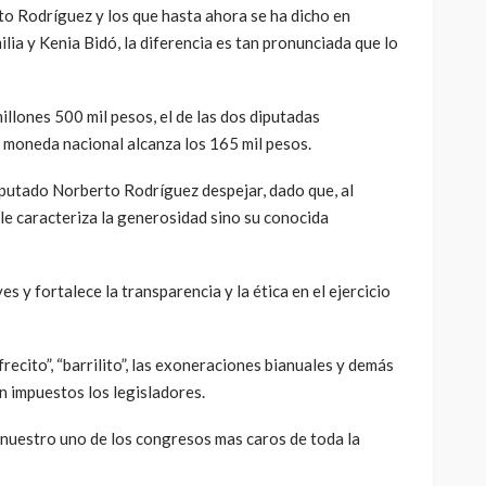
e US$50:00, el señor diputado distribuyo 6 mil cajas en
úblico pagado con los recursos del pueblo y la
 desde Estados Unidos, conviene solicitar la
evado gasto en tan poco tiempo y el origen de los
to Rodríguez y los que hasta ahora se ha dicho en
ilia y Kenia Bidó, la diferencia es tan pronunciada que lo
illones 500 mil pesos, el de las dos diputadas
 moneda nacional alcanza los 165 mil pesos.
iputado Norberto Rodríguez despejar, dado que, al
 le caracteriza la generosidad sino su conocida