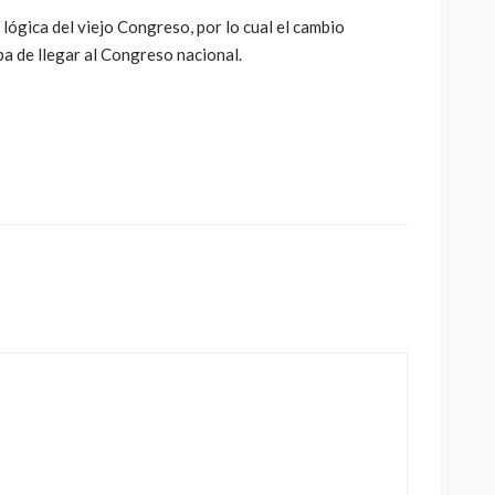
yes y fortalece la transparencia y la ética en el ejercicio
frecito”, “barrilito”, las exoneraciones bianuales y demás
n impuestos los legisladores.
 nuestro uno de los congresos mas caros de toda la
lógica del viejo Congreso, por lo cual el cambio
a de llegar al Congreso nacional.