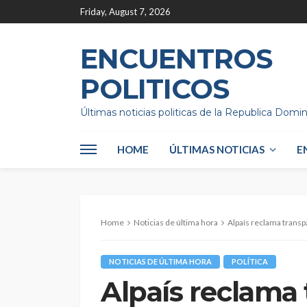
Friday, August 7, 2026
ENCUENTROS
POLITICOS
Últimas noticias politicas de la Republica Domi
HOME
ÚLTIMAS NOTICIAS
E
Home
Noticias de última hora
Alpaís reclama transp
NOTICIAS DE ÚLTIMA HORA
POLÍTICA
Alpaís reclama 