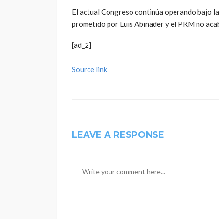
Si él satisface esta solicitud cumple con las le
de la función pública.
Alianza País reitera su pedido de anular el “co
privilegios que para sus propios beneficios ha
Privilegios como estos contribuyen hacer del
región.
El actual Congreso continúa operando bajo la 
prometido por Luis Abinader y el PRM no acab
[ad_2]
Source link