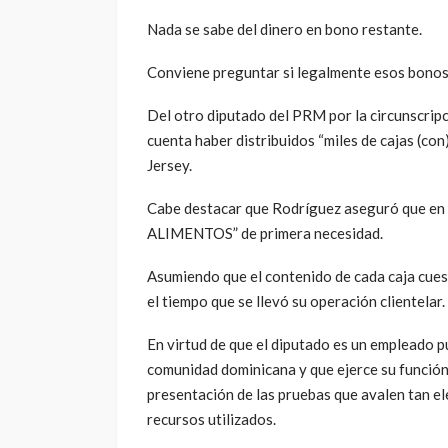
tarjeta de $25 dólares para ser usada en una 
la sede Consular realizó otra rifa de 20 sobre
Esto significa que de los más de 5 mil dólares 
conoce que ha gastado US450.00 entre sus co
De la diputada Kenia Bidó se informó que distr
costo de dichos artículos.
Nada se sabe del dinero en bono restante.
Conviene preguntar si legalmente esos bonos 
Del otro diputado del PRM por la circunscrip
cuenta haber distribuidos “miles de cajas (co
Jersey.
Cabe destacar que Rodríguez aseguró que en
ALIMENTOS” de primera necesidad.