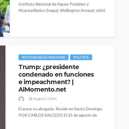
Instituto Nacional de Aguas Potables y
Alcantarillados (Inapa), Wellington Arnaud, visitó
la provincia monseñor...
NOTICIAS DE ÚLTIMA HORA
POLÍTICA
Trump: ¿presidente
condenado en funciones
e impeachment? |
AlMomento.net
August 2, 2024
El autor es abogado. Reside en Santo Domingo.
POR CARLOS SALCEDO El 25 de agosto de
2023 escribí sobre algunos...