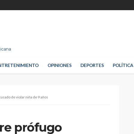
nicana
NTRETENIMIENTO
OPINIONES
DEPORTES
POLÍTICA
usado de violar niña de 9 años
re prófugo