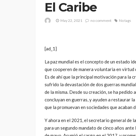
El Caribe
May 22, 2021
no comment
No tags
[ad_1]
La paz mundial es el concepto de un estado idea
que cooperen de manera voluntaria en virtud 
Es de ahí que la principal motivación para la
sufrido la devastación de dos guerras mundial
de la misma. Desde su creación, se ha pedido 
concluyan en guerras, y ayuden a restaurar la
que la promuevan en sociedades que acaban de
Y ahora en el 2021, el secretario general de 
para un segundo mandato de cinco años ante 
de mayo. Asumió el cargo en el 2017, y promet