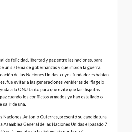
l de felicidad, libertad y paz entre las naciones, para
de un sistema de gobernanzas y que impida la guerra.
 creación de las Naciones Unidas, cuyos fundadores habían
es, fue evitar a las generaciones venideras del flagelo
ayuda a la ONU tanto para que evite que las disputas
 paz cuando los conflictos armados ya han estallado o
 salir de una.
las Naciones, Antonio Guterres, presentó su candidatura
la Asamblea General de las Naciones Unidas el pasado 7
ió un “aumento de la diplomacia por la paz”.