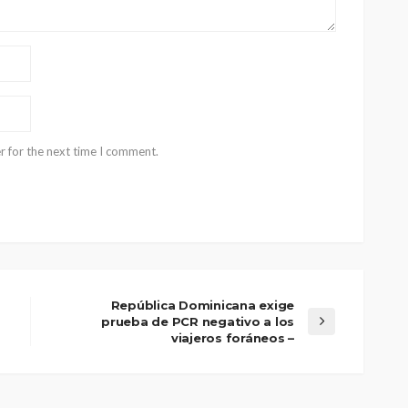
r for the next time I comment.
República Dominicana exige
prueba de PCR negativo a los
viajeros foráneos –