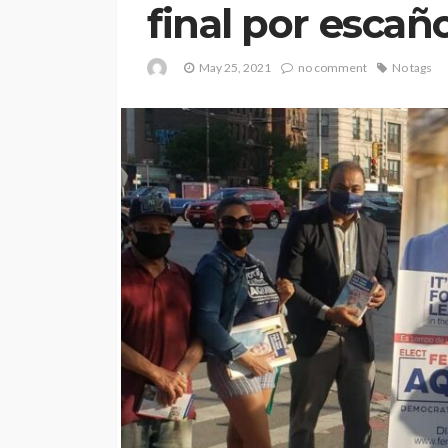
final por escaño
May 25, 2021
no comment
No tags