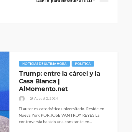
Danilo para destruir al PLD –
NOTICIAS DE ÚLTIMA HORA
POLÍTICA
Trump: entre la cárcel y la
Casa Blanca |
AlMomento.net
August 2, 2024
El autor es catedrático universitario. Reside en
Nueva York POR JOSE VANTROY REYES La
controversia ha sido una constante en...