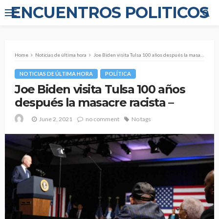
ENCUENTROS POLITICOS
Home
Noticias de última hora
Joe Biden visita Tulsa 100 años después la masacre racista –
NOTICIAS DE ÚLTIMA HORA
POLÍTICA
Joe Biden visita Tulsa 100 años
después la masacre racista –
June 2, 2021
no comment
No tags