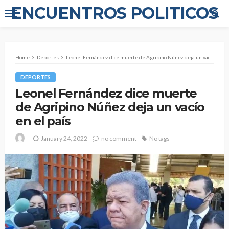
ENCUENTROS POLITICOS
Home
Deportes
Leonel Fernández dice muerte de Agripino Núñez deja un vacío en el país
DEPORTES
Leonel Fernández dice muerte
de Agripino Núñez deja un vacío
en el país
January 24, 2022
no comment
No tags