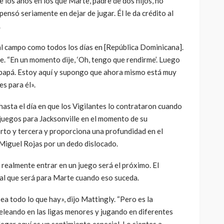
los años en los que Marte, padre de dos hijos, no
pensó seriamente en dejar de jugar. Él le da crédito al
r.
al campo como todos los días en [República Dominicana].
te. “En un momento dije, ‘Oh, tengo que rendirme’. Luego
 mi papá. Estoy aquí y supongo que ahora mismo está muy
 es para él».
asta el día en que los Vigilantes lo contrataron cuando
juegos para Jacksonville en el momento de su
to y tercera y proporciona una profundidad en el
 Miguel Rojas por un dedo dislocado.
 realmente entrar en un juego será el próximo. El
al que será para Marte cuando eso suceda.
ea todo lo que hay», dijo Mattingly. “Pero es la
peleando en las ligas menores y jugando en diferentes