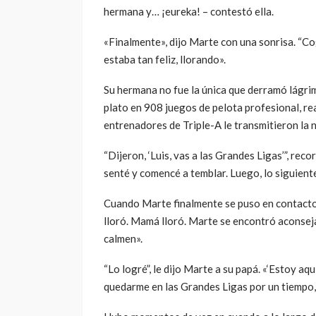
hermana y… ¡eureka! – contestó ella.
«Finalmente», dijo Marte con una sonrisa. “Co
estaba tan feliz, llorando».
Su hermana no fue la única que derramó lágri
plato en 908 juegos de pelota profesional, r
entrenadores de Triple-A le transmitieron la n
“Dijeron, ‘Luis, vas a las Grandes Ligas’”, rec
senté y comencé a temblar. Luego, lo siguient
Cuando Marte finalmente se puso en contacto 
lloró. Mamá lloró. Marte se encontró aconse
calmen».
“Lo logré”, le dijo Marte a su papá. «‘Estoy aq
quedarme en las Grandes Ligas por un tiempo,