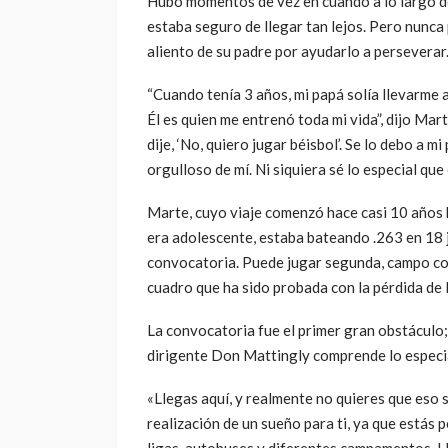
Hubo momentos de vez en cuando a lo largo de 
estaba seguro de llegar tan lejos. Pero nunca 
aliento de su padre por ayudarlo a persevera
“Cuando tenía 3 años, mi papá solía llevarme 
Él es quien me entrenó toda mi vida”, dijo Mar
dije, ‘No, quiero jugar béisbol’. Se lo debo a
orgulloso de mí. Ni siquiera sé lo especial que
Marte, cuyo viaje comenzó hace casi 10 años h
era adolescente, estaba bateando .263 en 18 
convocatoria. Puede jugar segunda, campo cor
cuadro que ha sido probada con la pérdida de
La convocatoria fue el primer gran obstáculo;
dirigente Don Mattingly comprende lo especi
«Llegas aquí, y realmente no quieres que eso s
realización de un sueño para ti, ya que estás 