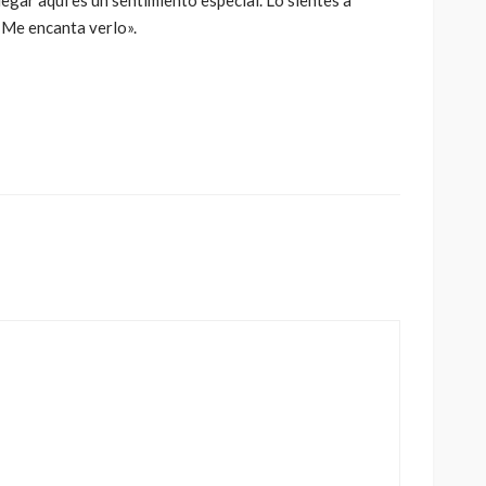
egar aquí es un sentimiento especial. Lo sientes a
s. Me encanta verlo».