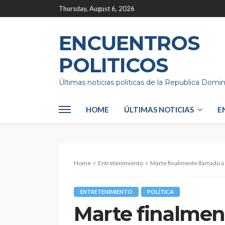
Thursday, August 6, 2026
ENCUENTROS
POLITICOS
Últimas noticias politicas de la Republica Domi
HOME
ÚLTIMAS NOTICIAS
E
Home
Entretenimiento
Marte finalmente llamado a l
ENTRETENIMIENTO
POLÍTICA
Marte finalment