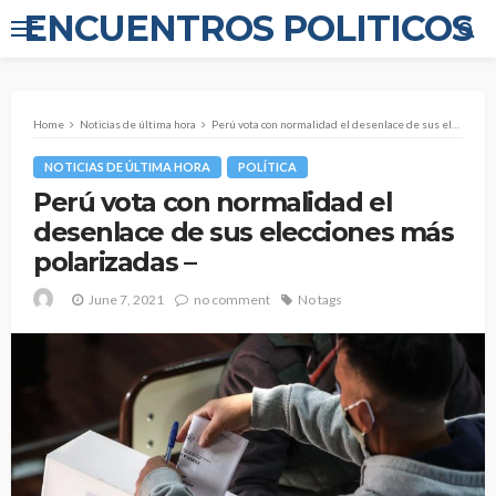
ENCUENTROS POLITICOS
Home
Noticias de última hora
Perú vota con normalidad el desenlace de sus elecciones más polarizadas –
NOTICIAS DE ÚLTIMA HORA
POLÍTICA
Perú vota con normalidad el
desenlace de sus elecciones más
polarizadas –
June 7, 2021
no comment
No tags