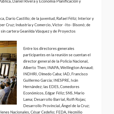
ública, Daniel Rivera y Economía Planificación y
, Darío Castillo; de la juventud, Rafael Féliz; Interior y
ber Cruz; Industria y Comercio, Víctor -Ito- Bisonó; de
a sin cartera Geanilda Vásquez y de Proyectos
Entre los directores generales
participantes en la reunión se cuentan el
director general de la Policía Nacional,
Alberto Then; INAPA, Wellington Arnaud;
INDHRI, Olmedo Caba; IAD, Francisco
Guillermo García; INESPRE, Iván
Hernández; las EDES, Comedores
Económicos, Edgar Féliz; SNS, Mario
Lama; Desarrollo Barrial, Rolfi Rojas;
Desarrollo Provincial, Ángel de la Cruz;
Bienes Nacionales, César Cedeño; FEDA, Hecmilio