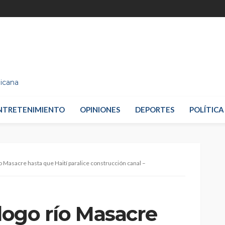
nicana
NTRETENIMIENTO
OPINIONES
DEPORTES
POLÍTICA
ío Masacre hasta que Haití paralice construcción canal –
álogo río Masacre