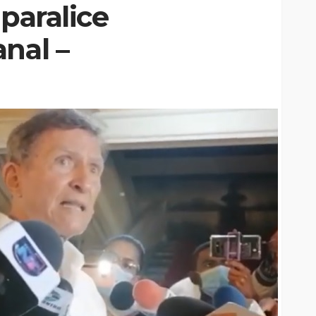
 paralice
nal –