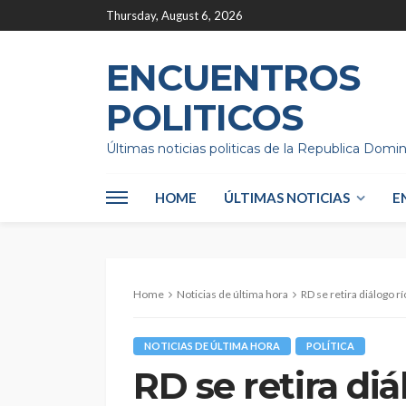
Thursday, August 6, 2026
ENCUENTROS
POLITICOS
Últimas noticias politicas de la Republica Domi
HOME
ÚLTIMAS NOTICIAS
E
Home
Noticias de última hora
RD se retira diálogo r
NOTICIAS DE ÚLTIMA HORA
POLÍTICA
RD se retira di