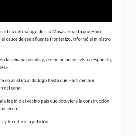
tiró del diálogo del río Masacre hasta que Haití
 el cauce de ese afluente fronterizo, informó el ministro
ción la semana pasada y, «como no hemos visto respuesta,
nes».
a no asistirá al diálogo hasta que Haití declare
n del canal.
a le pidió al vecino país que detuviera la construcción
 hicieron.
í y le reiteró la petición.