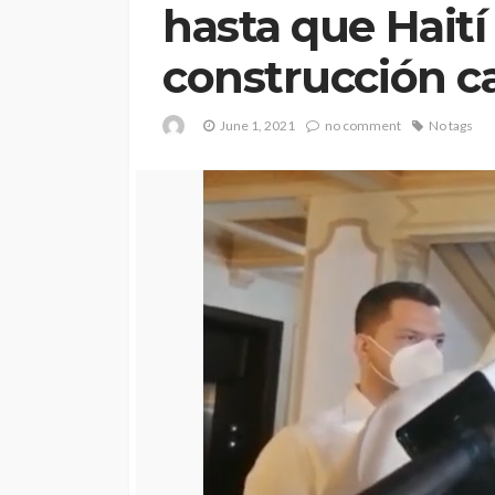
hasta que Haití
construcción ca
June 1, 2021
no comment
No tags