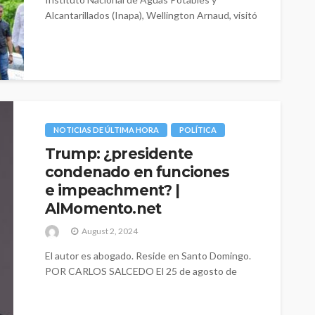
Alcantarillados (Inapa), Wellington Arnaud, visitó
la provincia monseñor...
NOTICIAS DE ÚLTIMA HORA
POLÍTICA
Trump: ¿presidente
condenado en funciones
e impeachment? |
AlMomento.net
August 2, 2024
El autor es abogado. Reside en Santo Domingo.
POR CARLOS SALCEDO El 25 de agosto de
2023 escribí sobre algunos...