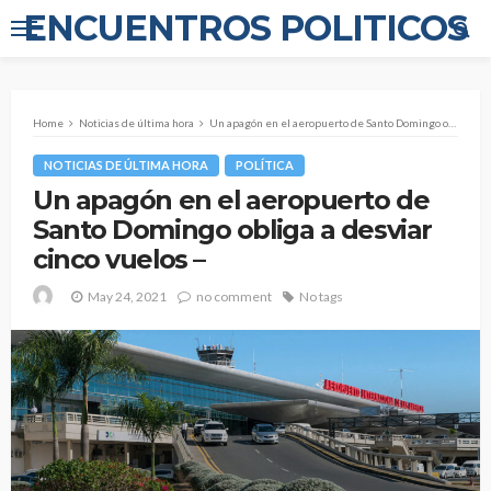
ENCUENTROS POLITICOS
Home
Noticias de última hora
Un apagón en el aeropuerto de Santo Domingo obliga a desviar cinco vuelos –
NOTICIAS DE ÚLTIMA HORA
POLÍTICA
Un apagón en el aeropuerto de
Santo Domingo obliga a desviar
cinco vuelos –
May 24, 2021
no comment
No tags