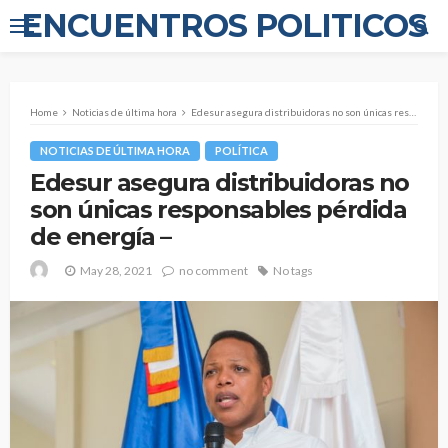
ENCUENTROS POLITICOS
Home
Noticias de última hora
Edesur asegura distribuidoras no son únicas responsables pérdida de energía –
NOTICIAS DE ÚLTIMA HORA
POLÍTICA
Edesur asegura distribuidoras no
son únicas responsables pérdida
de energía –
May 28, 2021
no comment
No tags